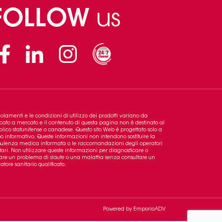
FOLLOW
us
Facebook
Linkedin
Instagram
golamenti e le condizioni di utilizzo dei prodotti variano da
ato a mercato e il contenuto di questa pagina non è destinato al
lico statunitense o canadese. Questo sito Web è progettato solo a
o informativo. Queste informazioni non intendono sostituire la
ulenza medica informata o le raccomandazioni degli operatori
tari. Non utilizzare queste informazioni per diagnosticare o
tare un problema di slaute o una malattia senza consultare un
atore sanitario qualificato.
Powered by
EmporioADV