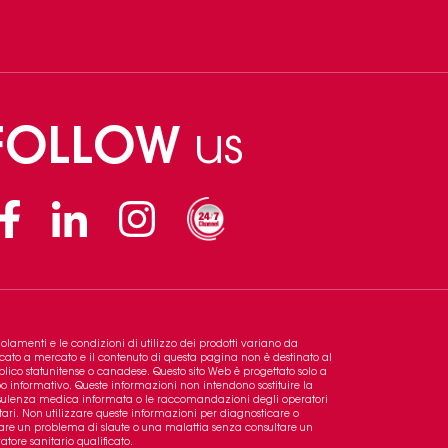
FOLLOW
us
Facebook
Linkedin
Instagram
golamenti e le condizioni di utilizzo dei prodotti variano da
ato a mercato e il contenuto di questa pagina non è destinato al
lico statunitense o canadese. Questo sito Web è progettato solo a
o informativo. Queste informazioni non intendono sostituire la
ulenza medica informata o le raccomandazioni degli operatori
tari. Non utilizzare queste informazioni per diagnosticare o
tare un problema di slaute o una malattia senza consultare un
atore sanitario qualificato.