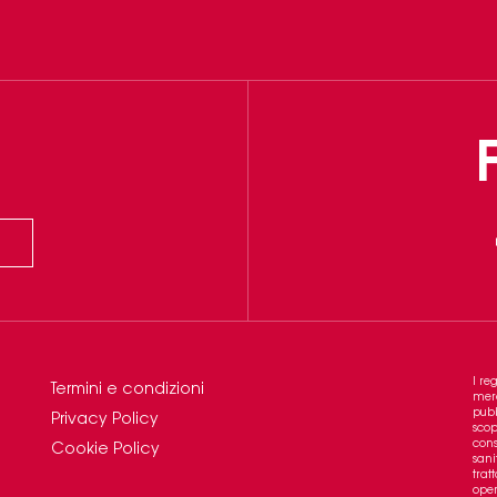
I re
Termini e condizioni
merc
pubb
Privacy Policy
scop
cons
Cookie Policy
sani
trat
oper