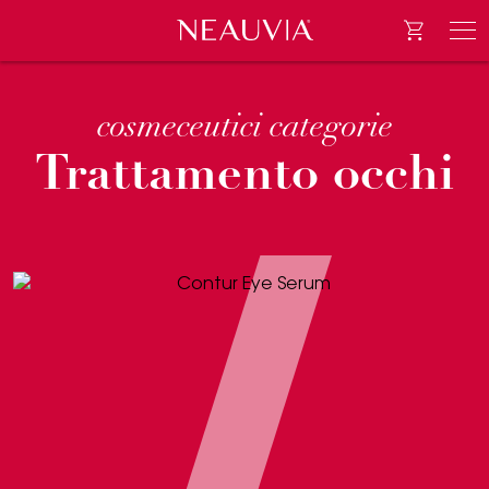
Go to e-
Neauvia
Men
cosmeceutici categorie
Trattamento occhi