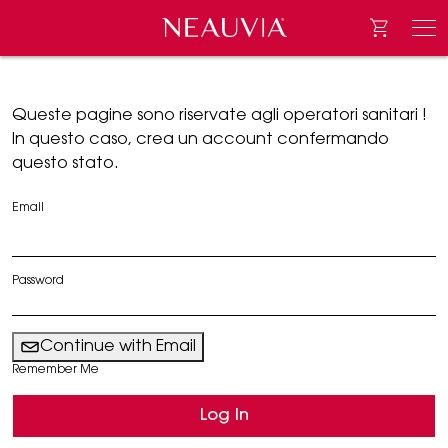
Go to e-
Neauvia
Men
Queste pagine sono riservate agli operatori sanitari !
In questo caso, crea un account confermando
questo stato.
Email
Password
Continue with Email
Remember Me