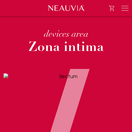
Go to e-
Neauvia
Men
devices area
Zona intima