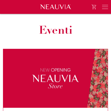
Go to e-
Neauvia
Men
Eventi